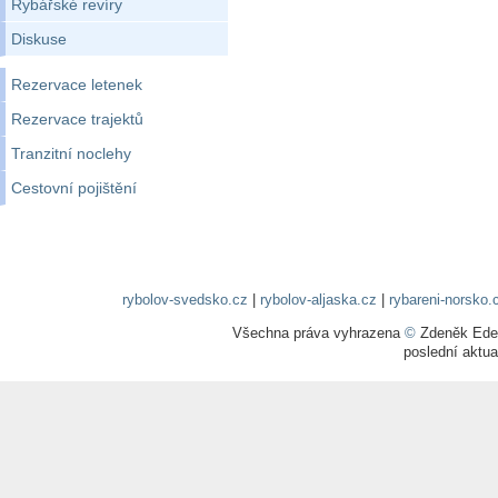
Rybářské revíry
Diskuse
Rezervace letenek
Rezervace trajektů
Tranzitní noclehy
Cestovní pojištění
rybolov-svedsko.cz
|
rybolov-aljaska.cz
|
rybareni-norsko.
Všechna práva vyhrazena
©
Zdeněk Edel
poslední aktua