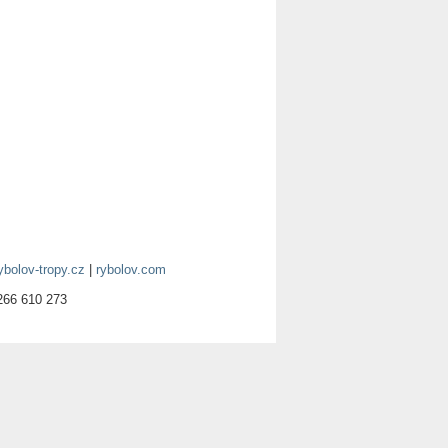
ybolov-tropy.cz
|
rybolov.com
266 610 273