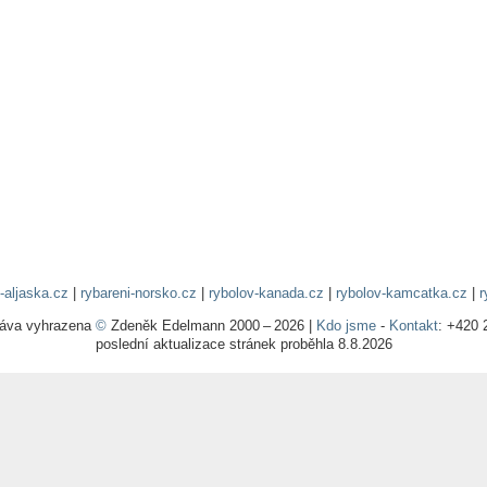
-aljaska.cz
|
rybareni-norsko.cz
|
rybolov-kanada.cz
|
rybolov-kamcatka.cz
|
r
ráva vyhrazena
©
Zdeněk Edelmann 2000 – 2026 |
Kdo jsme
-
Kontakt
: +420 
poslední aktualizace stránek proběhla 8.8.2026