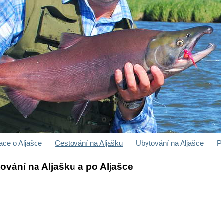
ace o Aljašce
Cestování na Aljašku
Ubytování na Aljašce
P
ování na Aljašku a po Aljašce