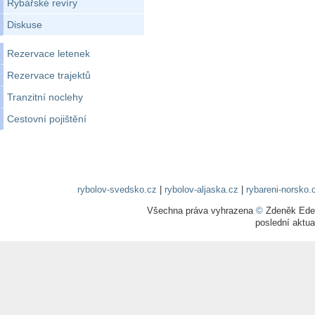
Rybářské revíry
Diskuse
Rezervace letenek
Rezervace trajektů
Tranzitní noclehy
Cestovní pojištění
rybolov-svedsko.cz
|
rybolov-aljaska.cz
|
rybareni-norsko.
Všechna práva vyhrazena
©
Zdeněk Edel
poslední aktua